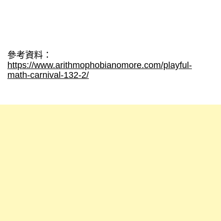
參考資料：
https://www.arithmophobianomore.com/playful-
math-carnival-132-2/