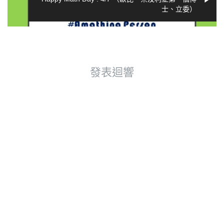
士、立委）
發表迴響