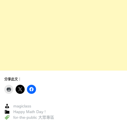
分享此文：
magiclass
Happy Math Day !
for-the-public 大眾專區