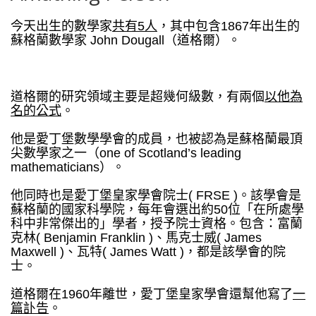
今天出生的數學家
共有5人
，其中包含1867年出生的
蘇格蘭數學家 John Dougall（道格爾）。
道格爾的研究領域主要是超幾何級數，有兩個
以他為
名的公式
。
他是愛丁堡數學學會的成員，也被認為是蘇格蘭最頂
尖數學家之一（one of Scotland’s leading
mathematicians）。
他同時也是愛丁堡皇家學會院士( FRSE )。該學會是
蘇格蘭的國家科學院，每年會選出約50位「在所處學
科中非常傑出的」學者，授予院士資格。包含：富蘭
克林( Benjamin Franklin )、馬克士威( James
Maxwell )、瓦特( James Watt )，都是該學會的院
士。
道格爾在1960年離世，愛丁堡皇家學會還幫他寫了
一
篇訃告
。