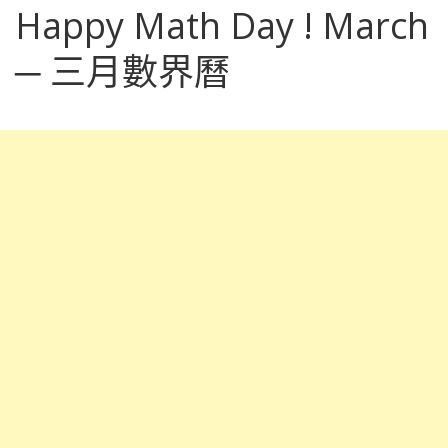
Happy Math Day ! March
─ 三月數界曆