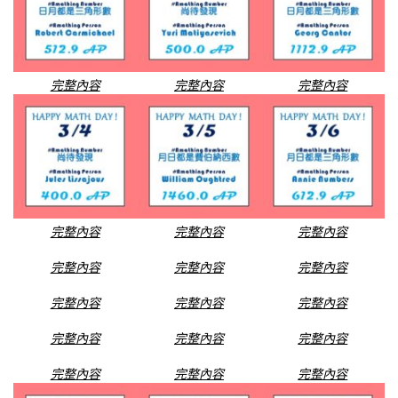
完整內容
完整內容
完整內容
完整內容
完整內容
完整內容
完整內容
完整內容
完整內容
完整內容
完整內容
完整內容
完整內容
完整內容
完整內容
完整內容
完整內容
完整內容