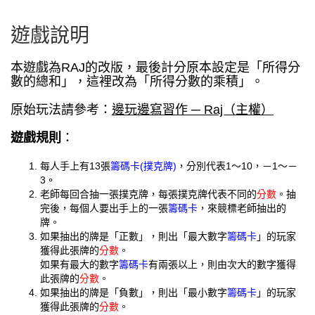
遊戲說明
本遊戲為RAJ的改版，最後計分原本設定是「所得分
數的總和」，這裡改為「所得分數的乘積」。
原始玩法請參考：
邊玩邊寫習作 ─ Raj（主權）
遊戲規則
：
每人手上有13張
籌碼卡(撲克牌)
，分別代表1～10，－1～－
3。
老師每回合抽一張撲克牌，每張撲克牌代表不同的
分數
。抽
完後，每個人要出手上的一張
籌碼卡
，來競標老師抽出的
牌。
如果抽出的牌是「正數」，則出「最大數字
籌碼卡
」的玩家
獲得此張牌的
分數
。
如果有最大的數字
籌碼卡
有兩張以上，則由次大的數字獲得
此張牌的
分數
。
如果抽出的牌是「負數」，則出「最小數字
籌碼卡
」的玩家
獲得此張牌的
分數
。