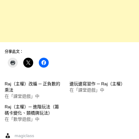
分享此文：
Raj（主權）改編 ─ 正負數的
邊玩邊寫習作 ─ Raj（主權）
乘法
在「課堂遊戲」中
在「課堂遊戲」中
Raj（主權）─ 進階玩法（籌
碼卡變化、類橋牌玩法）
在「數學遊戲」中
magiclass