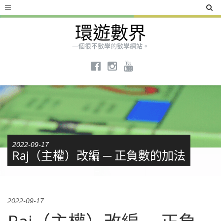
環遊數界
一個很不數學的數學網站。
2022-09-17
Raj（主權）改編 ─ 正負數的加法
2022-09-17