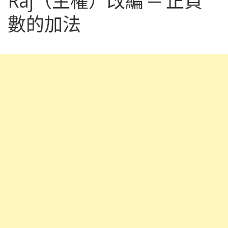
Raj（主權）改編 ─ 正負
數的加法