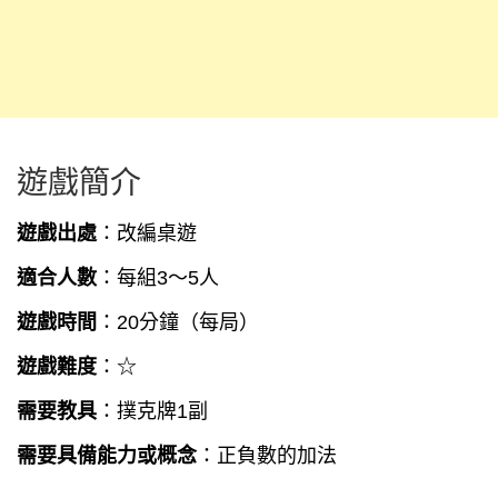
遊戲簡介
遊戲出處
：改編桌遊
適合人數
：每組3～5人
遊戲時間
：20分鐘（每局）
遊戲難度
：☆
需要教具
：撲克牌1副
需要具備能力或概念
：正負數的加法