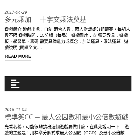
2017-04-29
多元乘加 ─ 十字交乘法奠基
遊戲簡介 遊戲出處：自創 適合人數：兩人對戰或分組競賽，每組人
數不限 遊戲時間：15分鐘（每局） 遊戲難度：☆ 需要教具：遊戲
板、學習單、籌碼 需要具備能力或概念：加法運算、乘法運算 遊
戲說明 (閱讀全文....
READ MORE
2016-11-04
標準笑CC ─ 最大公因數和最小公倍數遊戲
光看名稱，可能很難猜出這個遊戲要做什麼，在此先說明一下。 遊
戲的主題是：用標準分解式求最大公因數（GCD）及最小公倍數