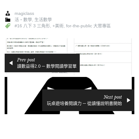
magiclass
活‧數學
,
生活數學
#16 八下 3 三角形
,
+美術
,
for-the-public 大眾專區
Prev post
讀數益得2.0 ─ 數學閱讀學習單
Next post
玩桌遊培養閱讀力 ─ 從讀懂說明書開始