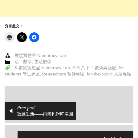
分享此文：
數感實驗室 Numeracy Lab
活‧數學
,
生活數學
& 數感實驗室 Numeracy Lab
,
#16 八下 1 數列與級數
,
for-
students 學生專區
,
for-teachers 教師專區
,
for-the-public 大眾專區
Prev post
數感生活——再熱也得吃湯圓