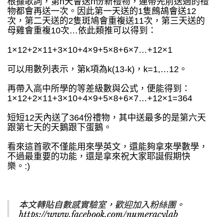
根據歌詞，第n天會送n份新禮物，連帶先前送過的禮
物都會再送一次。因此第一天送的1隻鷓鴣會送12
次，第二天送的2隻斑鳩會重複送11次，第三天送的
母雞會重複10次…依此類推可以得到：
1×12+2×11+3×10+4×9+5×8+6×7…+12×1
可以用數列表示，第k項為k(13-k)，k=1,…12。
再帶入高中所學的等差級數與公式，便能得到：
1×12+2×11+3×10+4×9+5×8+6×7…+12×1=364
短短12天內送了364份禮物，其中送最多的是第六天
跟第七天的天鵝跟下蛋鵝。
看來這首歌不僅能用來學英文，還能夠拿來學數學，
不過最重要的功能，還是拿來祝大家耶誕假期快
樂。:)
本文轉貼自數感實驗室，歡迎加入粉絲團。
https://www.facebook.com/numeracylab