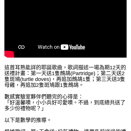
這首耳熟能詳的耶誕歌曲，歌詞描述一場為期12天的
送禮計畫：第一天送1隻鷓鴣(Partridge)；第二天送2
隻斑鳩(turtle doves)，再追加鷓鴣1隻；第三天送3隻
母雞，再追加2隻斑鳩跟1隻鷓鴣。
數感實驗室夥伴們聽完的心得是：
「好溫馨噢，小小兵好可愛噢。不過，到底總共送了
多少份禮物呢？」
以下是數學的推導。