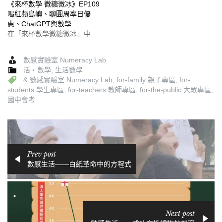
《來杯數學 微糖微冰》EP109
喝紅蘋島嶼、聊圓周率日優
惠、ChatGPT與數學
在「來杯數學微糖微冰」中
數感實驗室 Numeracy Lab
活‧數學
,
生活數學
& 數感實驗室 Numeracy Lab
,
for-family 親子專區
,
for-
students 學生專區
,
for-teachers 教師專區
,
for-the-public 大眾專區
,
國中會考
Prev post
數感生活——白紙革命中的方程式
Next post