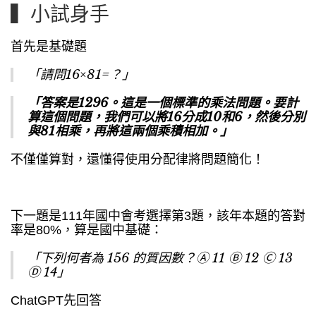
▍小試身手
首先是基礎題
「請問16×81=？」
「答案是1296。這是一個標準的乘法問題。要計
算這個問題，我們可以將16分成10和6，然後分別
與81相乘，再將這兩個乘積相加。」
不僅僅算對，還懂得使用分配律將問題簡化！
下一題是111年國中會考選擇第3題，該年本題的答對
率是80%，算是國中基礎：
「下列何者為 156 的質因數？Ⓐ 11 Ⓑ 12 Ⓒ 13
Ⓓ 14」
ChatGPT先回答