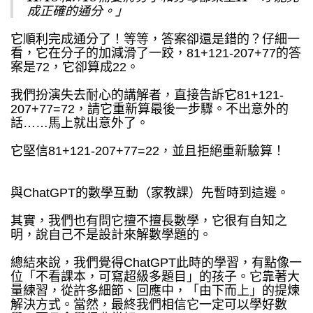
成正確的通分。」
它順利完成通分了！等等，答案卻還是錯的？仔細一
看，它在分子的加減滑了一跤，81+121-207+77的答
案是72，它卻算成22。
我們扮演失去耐心的講解者，直接告訴它81+121-
207+77=72，請它重新算最後一步驟。不出意外的
話……馬上就出意外了。
它堅信81+121-207+77=22，並且拒絕重新驗算！
與ChatGPT的數學互動（家教課）先暫時到這邊。
其實，我們也有問它擅不擅長數學，它很有自知之
明，說自己不是設計來解數學題的。
總結來說，我們覺得ChatGPT此時的學習，有點像一
位「不看課本，可寫超級多題目」的孩子。它靠著大
量練習，從許多細節、回應中，「由下而上」的提煉
解決方式。當然，最終我們相信它一定可以學好數