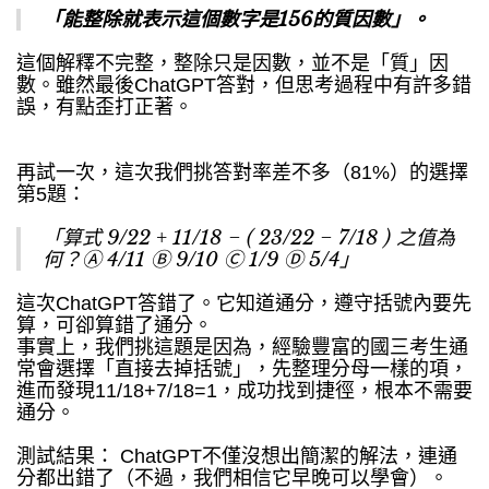
「能整除就表示這個數字是156的質因數」。
這個解釋不完整，整除只是因數，並不是「質」因
數。雖然最後ChatGPT答對，但思考過程中有許多錯
誤，有點歪打正著。
再試一次，這次我們挑答對率差不多（81%）的選擇
第5題：
「算式 9/22 + 11/18 − ( 23/22 − 7/18 ) 之值為
何？Ⓐ 4/11 Ⓑ 9/10 Ⓒ 1/9 Ⓓ 5/4」
這次ChatGPT答錯了。它知道通分，遵守括號內要先
算，可卻算錯了通分。
事實上，我們挑這題是因為，經驗豐富的國三考生通
常會選擇「直接去掉括號」，先整理分母一樣的項，
進而發現11/18+7/18=1，成功找到捷徑，根本不需要
通分。
測試結果： ChatGPT不僅沒想出簡潔的解法，連通
分都出錯了（不過，我們相信它早晚可以學會）。