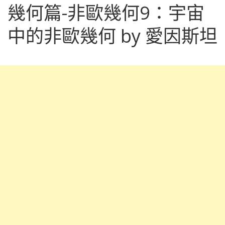
幾何篇-非歐幾何9：宇宙
中的非歐幾何 by 愛因斯坦