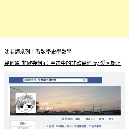
沈老師系列：看數學史學數學
幾何篇-非歐幾何9：宇宙中的非歐幾何 by 愛因斯坦