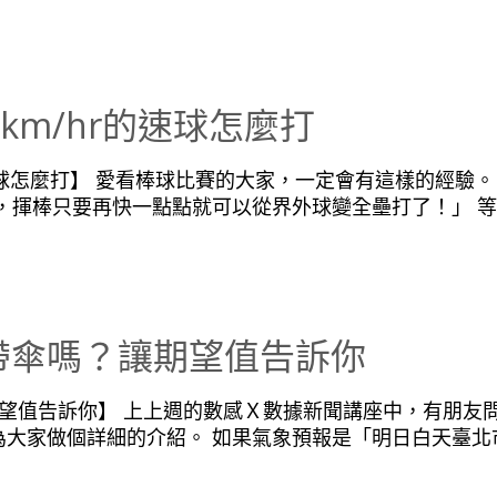
km/hr的速球怎麼打
r的速球怎麼打】 愛看棒球比賽的大家，一定會有這樣的經驗
，揮棒只要再快一點點就可以從界外球變全壘打了！」 等等
帶傘嗎？讓期望值告訴你
期望值告訴你】 上上週的數感Ｘ數據新聞講座中，有朋友
大家做個詳細的介紹。 如果氣象預報是「明日白天臺北市的