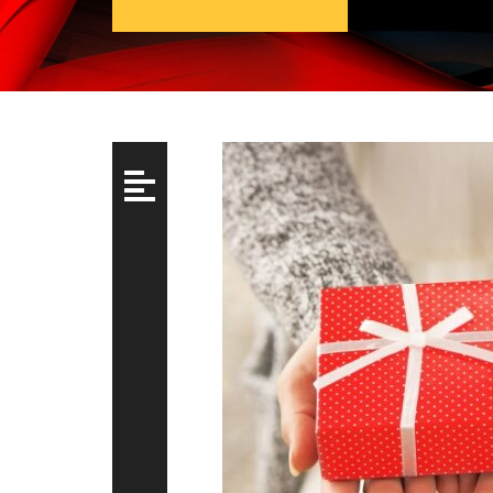
文
章
導
覽