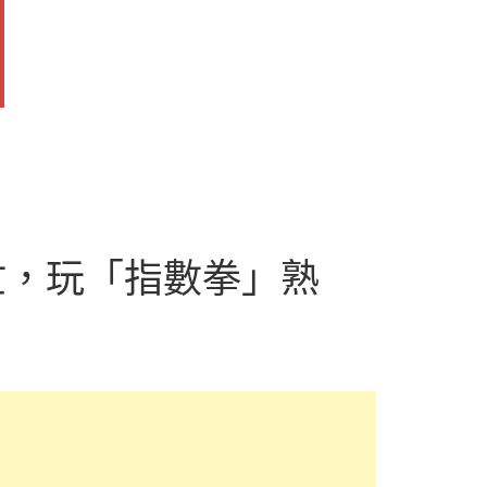
忙，玩「指數拳」熟