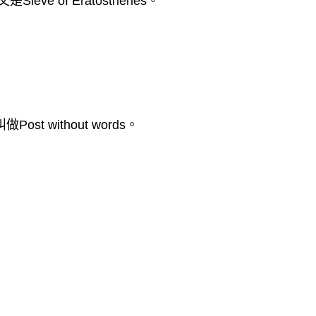
 of Eratosthenes。
Post without words。