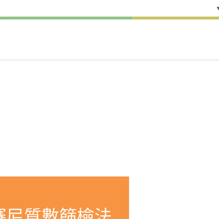
賽尼質數篩檢法