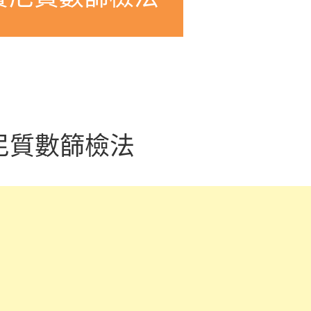
尼質數篩檢法