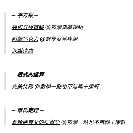
─ 平方根 ─
幾何釘板實驗
@數學奠基模組
超級巧克力
@數學奠基模組
深謀遠慮
─ 根式的運算 ─
完美特務
@數學一點也不無聊＋康軒
─ 畢氏定理 ─
倉頡給夸父的祝賀語
@數學一點也不無聊＋康軒