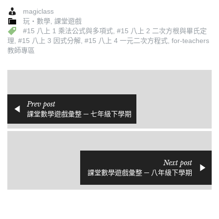
magiclass
玩‧數學
,
課堂遊戲
#15 八上 1 乘法公式與多項式
,
#15 八上 2 二次方根與畢氏定
理
,
#15 八上 3 因式分解
,
#15 八上 4 一元二次方程式
,
for-teachers
教師專區
Prev post
課堂數學遊戲彙整 ─ 七年級下學期
Next post
課堂數學遊戲彙整 ─ 八年級下學期